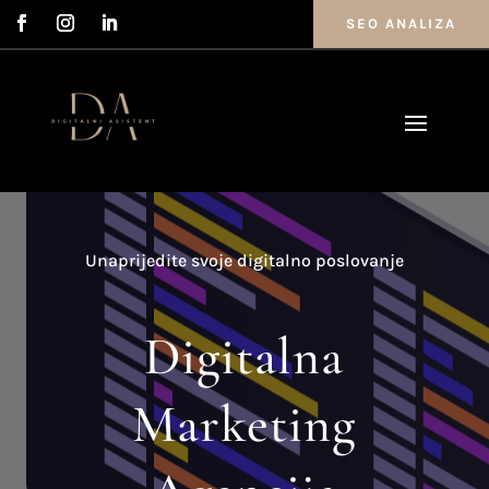
SEO ANALIZA
Unaprijedite svoje digitalno poslovanje
Digitalna
Marketing