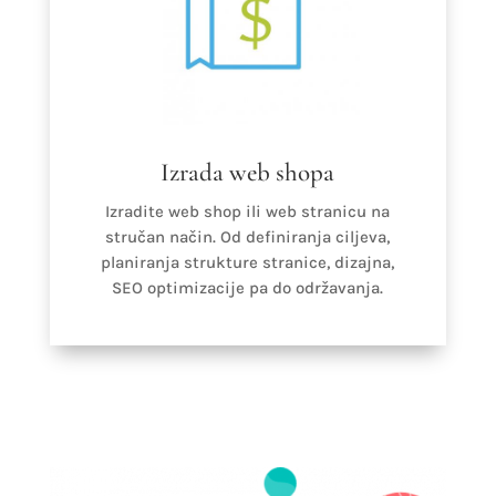
Izrada web shopa
Izradite web shop ili web stranicu na
stručan način. Od definiranja ciljeva,
planiranja strukture stranice, dizajna,
SEO optimizacije pa do održavanja.