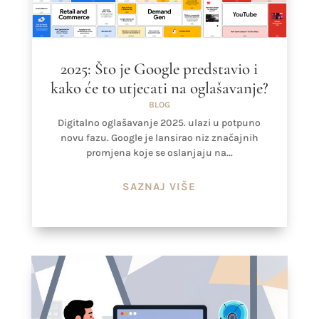
2025: Što je Google predstavio i
kako će to utjecati na oglašavanje?
BLOG
Digitalno oglašavanje 2025. ulazi u potpuno
novu fazu. Google je lansirao niz značajnih
promjena koje se oslanjaju na...
SAZNAJ VIŠE