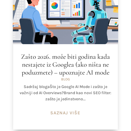
Zašto 2026. može biti godina kada
nestajete iz Googlea (ako ništa ne
poduzmete) – upoznajte AI mode
BLOG
Sadržaj blogaŠto je Google AI Mode i zašto je
važniji od AI Overviews?Brand kao novi SEO filter:
zašto je jedinstveno...
SAZNAJ VIŠE