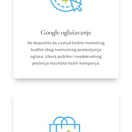
Google oglašavanje
Ne dopustite da uzalud trošite marketing
budžet zbog nestručnog postavljanja
oglasa, izbora publike i neadekvatnog
praćenja rezultata Vaših kampanja.