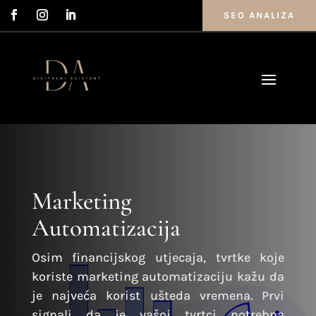
SEO ANALIZA
Marketing
Automatizacija
Osim financijskog utjecaja, tvrtke koje
koriste marketing automatizaciju kažu da
je najveća korist ušteda vremena. Prvi
signali da je vašoj tvrtci potrebna