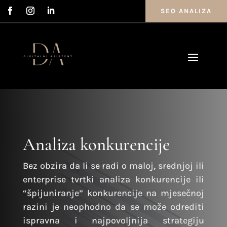
SEO ANALIZA
Analiza konkurencije
Bez obzira da li se radi o maloj, srednjoj ili
enterprise tvrtki analiza konkurencije ili
“špijuniranje” konkurencije na mjesečnoj
razini je neophodno da se može odrediti
ispravna i najpovoljnija strategiju