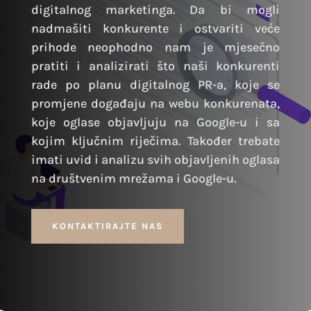
digitalnog marketinga. Da bi mogli
nadmašiti konkurente i ostvariti veće
prihode neophodno nam je mjesečno
pratiti i analizirati što naši konkurenti
rade po planu digitalnog PR-a, koje se
promjene događaju na webu konkurenata,
koje oglase objavljuju na Google-u i sa
kojim ključnim riječima. Također trebate
imati uvid i analizu svih objavljenih oglasa
na društvenim mrežama i Google-u.
KONTAKTIRAJTE NAS