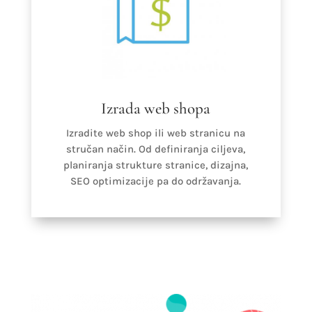
Izrada web shopa
Izradite web shop ili web stranicu na
stručan način. Od definiranja ciljeva,
planiranja strukture stranice, dizajna,
SEO optimizacije pa do održavanja.