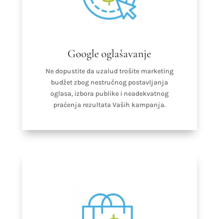
Google oglašavanje
Ne dopustite da uzalud trošite marketing
budžet zbog nestručnog postavljanja
oglasa, izbora publike i neadekvatnog
praćenja rezultata Vaših kampanja.