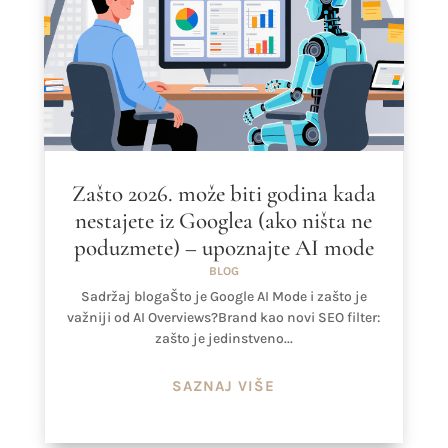
Zašto 2026. može biti godina kada
nestajete iz Googlea (ako ništa ne
poduzmete) – upoznajte AI mode
BLOG
Sadržaj blogaŠto je Google AI Mode i zašto je
važniji od AI Overviews?Brand kao novi SEO filter:
zašto je jedinstveno...
SAZNAJ VIŠE