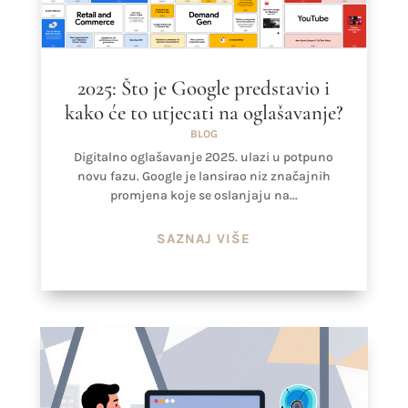
2025: Što je Google predstavio i
kako će to utjecati na oglašavanje?
BLOG
Digitalno oglašavanje 2025. ulazi u potpuno
novu fazu. Google je lansirao niz značajnih
promjena koje se oslanjaju na...
SAZNAJ VIŠE