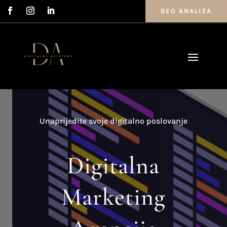
SEO ANALIZA
Unaprijedite svoje digitalno poslovanje
Digitalna
Marketing