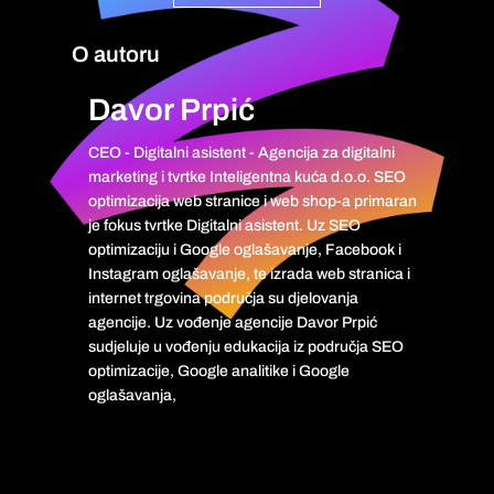
O autoru
Davor Prpić
CEO - Digitalni asistent - Agencija za digitalni
marketing i tvrtke Inteligentna kuća d.o.o. SEO
optimizacija web stranice i web shop-a primaran
je fokus tvrtke Digitalni asistent. Uz SEO
optimizaciju i Google oglašavanje, Facebook i
Instagram oglašavanje, te izrada web stranica i
internet trgovina područja su djelovanja
agencije. Uz vođenje agencije Davor Prpić
sudjeluje u vođenju edukacija iz područja SEO
optimizacije, Google analitike i Google
oglašavanja,