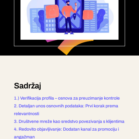
Sadržaj
1.) Verifikacija profila – osnova za preuzimanje kontrole
2. Detaljan unos osnovnih podataka: Prvi korak prema
relevantnosti
3. Društvene mreže kao sredstvo povezivanja s klijentima
4. Redovito objavljivanje: Dodatan kanal za promociju i
angažman