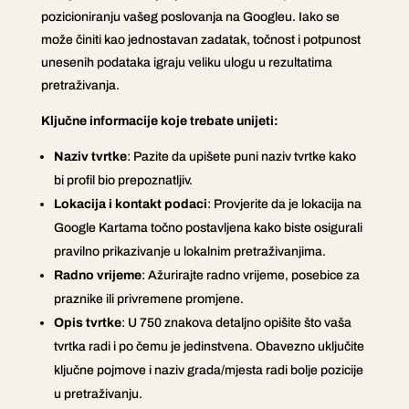
pozicioniranju vašeg poslovanja na Googleu. Iako se
može činiti kao jednostavan zadatak, točnost i potpunost
unesenih podataka igraju veliku ulogu u rezultatima
pretraživanja.
Ključne informacije koje trebate unijeti:
Naziv tvrtke
: Pazite da upišete puni naziv tvrtke kako
bi profil bio prepoznatljiv.
Lokacija i kontakt podaci
: Provjerite da je lokacija na
Google Kartama točno postavljena kako biste osigurali
pravilno prikazivanje u lokalnim pretraživanjima.
Radno vrijeme
: Ažurirajte radno vrijeme, posebice za
praznike ili privremene promjene.
Opis tvrtke
: U 750 znakova detaljno opišite što vaša
tvrtka radi i po čemu je jedinstvena. Obavezno uključite
ključne pojmove i naziv grada/mjesta radi bolje pozicije
u pretraživanju.