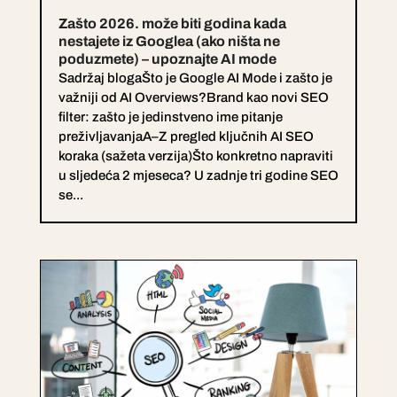
Zašto 2026. može biti godina kada
nestajete iz Googlea (ako ništa ne
poduzmete) – upoznajte AI mode
Sadržaj blogaŠto je Google AI Mode i zašto je
važniji od AI Overviews?Brand kao novi SEO
filter: zašto je jedinstveno ime pitanje
preživljavanjaA–Z pregled ključnih AI SEO
koraka (sažeta verzija)Što konkretno napraviti
u sljedeća 2 mjeseca? U zadnje tri godine SEO
se...